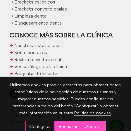
➜
Brackets estéticos
➜
Brackets convencionales
➜
Limpieza dental
➜
Blanqueamiento dental
CONOCE MÁS SOBRE LA CLÍNICA
➜
Nuestras instalaciones
➜
Sobre nosotros
➜
Realiza tu visita virtual
➜
Ver catálogo de la clínica
➜
Preguntas frecuentes
Utilizamos cookies propias y terceros para obtener datos
estadísticos de la navegación de nuestros usuarios y
mejorar nuestros servicios. Puedes configurar tus
Aviso legal
preferencias a través del botón “Configurar” o obtener
Política de cookies
más información en nuestra
Política de cookies
.
Gestión de cookies
Política de privacidad
Configurar
Rechazar
Aceptar